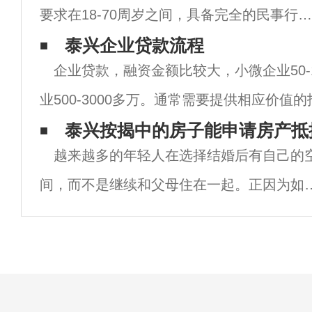
要求在18-70周岁之间，具备完全的民事行为
能力。抵押人（房产持有人）的年龄上限可
泰兴企业贷款流程
企业贷款，融资金额比较大，小微企业50-
宽至80周岁。诉讼及征信状况：借款人无诉
业500-3000多万。通常需要提供相应价值
纠纷、刑事犯罪记录。近两年内无连续3
要是房产抵押贷款。1.准备资料行业贷款需
泰兴按揭中的房子能申请房产抵
越来越多的年轻人在选择结婚后有自己的
为主要材料和辅助材料。主要材料
间，而不是继续和父母住在一起。正因为如
此，越来越多的人选择分期付款贷款买房，
就是我们常说的按揭买房。其中，很多人都
金色的想法，但由于资金短缺，他们希望抵
房屋